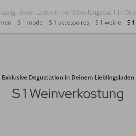
n. lässig. Unser Laden in der Schrofengasse 1 in Obe
mmen
S 1 mode
S 1 accessoires
S 1 weine
S 1
Exklusive Degustation in Deinem Lieblingsladen
S 1 Weinverkostung