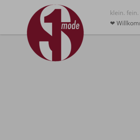
klein. fei
❤︎ Willko