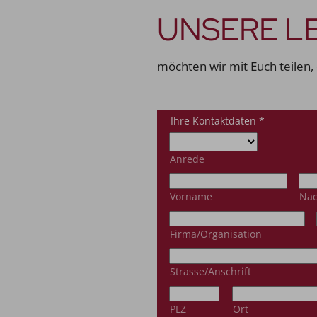
UNSERE L
möchten wir mit Euch teilen, 
Ihre Kontaktdaten
*
Anrede
Vorname
Na
Firma/Organisation
Strasse/Anschrift
PLZ
Ort