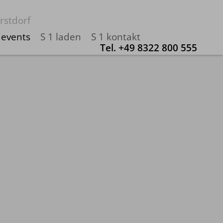
rstdorf
 events
S 1 laden
S 1 kontakt
Tel.
+49 8322 800 555