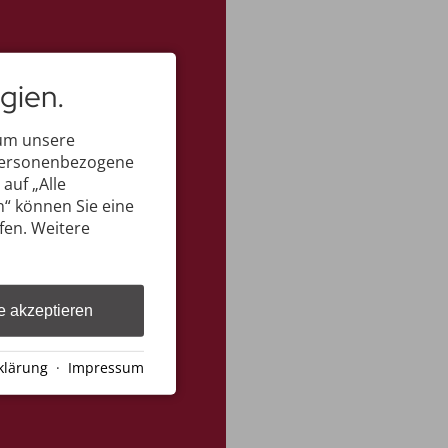
gien.
 um unsere
 personenbezogene
auf „Alle
n“ können Sie eine
ufen. Weitere
e akzeptieren
klärung
·
Impressum