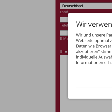
Land
Wir verwen
Telefon
Mobil
Wir und unsere Pa
E-Mail-Adresse
*
Webseite optimal 
Daten wie Browseri
akzeptieren“ stimm
Ihre Nachricht
individuelle Auswah
Informationen erha