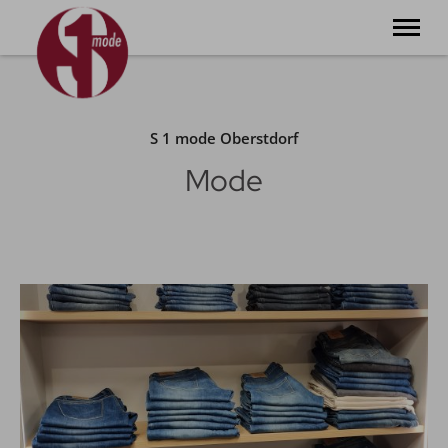
klein. fein. lässig. Unser Laden in der Schrofengasse 1 in
Oberstdorf
S 1 mode Oberstdorf
❤︎ Willkommen
Mode
S 1 mode
S 1 accessoires
S 1 weine
S 1 events
S 1 laden
S 1 kontakt
Tel.
+49 8322 800 555