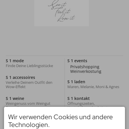
S 1 mode
S 1 events
Finde Deine Lieblingsstücke
Privatshopping
Weinverkostung
S 1 accessoires
S 1 laden
Verleihe Deinem Outfit den
Wow-Effekt
Maren, Melanie, Moni & Agnes
S 1 weine
S 1 kontakt
Weingenuss vom Weingut
Öffnungszeiten,
Seeperle
Kontaktformular & Karte
Wir verwenden Cookies und andere
Technologien.