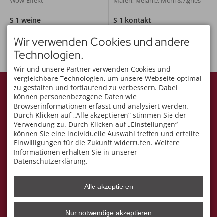
Wow-Effekt
Maren, Melanie, Moni & Agnes
S 1 weine
S 1 kontakt
Weingenuss vom Weingut
Öffnungszeiten,
Seeperle
Kontaktformular & Karte
Wir verwenden Cookies und andere
Technologien.
Wir und unsere Partner verwenden Cookies und
vergleichbare Technologien, um unsere Webseite optimal
KONTAKT
zu gestalten und fortlaufend zu verbessern. Dabei
S 1 mode Oberstdorf
können personenbezogene Daten wie
Maren Niederacher
Browserinformationen erfasst und analysiert werden.
Schrofengasse 1
Durch Klicken auf „Alle akzeptieren“ stimmen Sie der
87561 Oberstdorf
DEUTSCHLAND
Verwendung zu. Durch Klicken auf „Einstellungen“
Tel.
+49 8322 800 555
können Sie eine individuelle Auswahl treffen und erteilte
maren@s1mode-
Einwilligungen für die Zukunft widerrufen. Weitere
oberstdorf.de
Informationen erhalten Sie in unserer
ÜBER UNS
ÖFFNUNGSZEITEN
Datenschutzerklärung.
Kleiner, feiner und lässiger
Montag bis Freitag:
„Laden“ für Mode und
10:00 - 13:00 Uhr & 14:30 -
Accessoires in Oberstdorf.
18:00 Uhr
Alle akzeptieren
Samstag:
10:00 - 13:00 Uhr
Nur notwendige akzeptieren