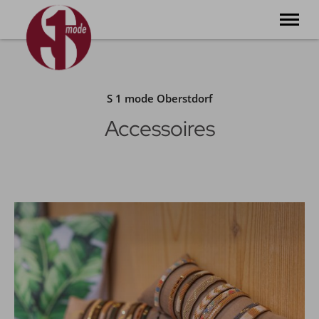
klein. fein. lässig. Unser Laden in der Schrofengasse 1 in
Oberstdorf
S 1 mode Oberstdorf
❤︎ Willkommen
Accessoires
S 1 mode
S 1 accessoires
S 1 weine
S 1 events
S 1 laden
S 1 kontakt
Tel.
+49 8322 800 555